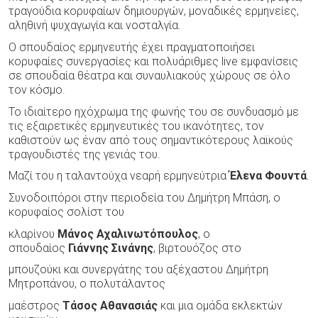
τραγούδια κορυφαίων δημιουργών, μοναδικές ερμηνείες,
αληθινή ψυχαγωγία και νοσταλγία.
Ο σπουδαίος ερμηνευτής έχει πραγματοποιήσει
κορυφαίες συνεργασίες και πολυάριθμες live εμφανίσεις
σε σπουδαία θέατρα και συναυλιακούς χώρους σε όλο
τον κόσμο.
Το ιδιαίτερο ηχόχρωμα της φωνής του σε συνδυασμό με
τις εξαιρετικές ερμηνευτικές του ικανότητες, τον
καθιστούν ως έναν από τους σημαντικότερους λαϊκούς
τραγουδιστές της γενιάς του.
Μαζί του η ταλαντούχα νεαρή ερμηνεύτρια
Έλενα Φουντά
.
Συνοδοιπόροι στην περιοδεία του Δημήτρη Μπάση, ο
κορυφαίος σολίστ του
κλαρίνου
Μάνος Αχαλινωτόπουλος
, ο
σπουδαίος
Γιάννης Σινάνης
, βιρτουόζος στο
μπουζούκι και συνεργάτης του αξέχαστου Δημήτρη
Μητροπάνου, ο πολυτάλαντος
μαέστρος
Τάσος Αθανασιάς
και μια ομάδα εκλεκτών