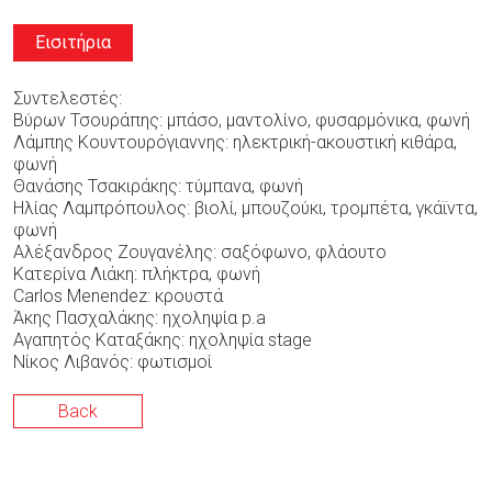
Εισιτήρια
Συντελεστές:
Βύρων Τσουράπης: μπάσο, μαντολίνο, φυσαρμόνικα, φωνή
Λάμπης Κουντουρόγιαννης: ηλεκτρική-ακουστική κιθάρα,
φωνή
Θανάσης Τσακιράκης: τύμπανα, φωνή
Ηλίας Λαμπρόπουλος: βιολί, μπουζούκι, τρομπέτα, γκάϊντα,
φωνή
Αλέξανδρος Ζουγανέλης: σαξόφωνο, φλάουτο
Κατερίνα Λιάκη: πλήκτρα, φωνή
Carlos Menendez: κρουστά
Άκης Πασχαλάκης: ηχοληψία p.a
Αγαπητός Καταξάκης: ηχοληψία stage
Νίκος Λιβανός: φωτισμοί
Back