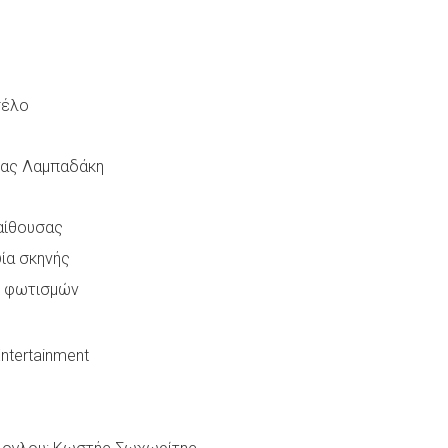
σέλο
ίας Λαμπαδάκη
αίθουσας
ία σκηνής
ς φωτισμών
ntertainment