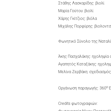
Στάθης Λασκαρίδης: βιολί
Μαρία Γούτου: βιολί
Χάρης Γκίτζιος: βιόλα
Μιχάλης Πορφύρης: βιολοντ
Φωνητικό Σύνολο της Ναταλ
Άκης Πασχαλάκης: ηχοληψία 
Αγαπητός Καταξάκης: ηχοληψ
Μελίνα Ζερβάκη: σχεδιασμό
ο
Οργάνωση παραγωγής: 360
E
Credits φωτογραφιών: