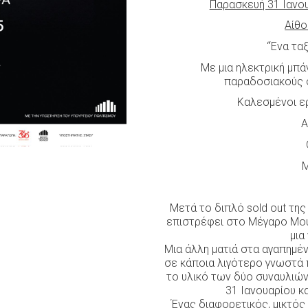
Παρασκευή 31 Ιανο
Αίθο
“Ένα τα
Με μια ηλεκτρική μπ
παραδοσιακούς σ
Καλεσμένοι ερ
Α
Μ
Μετά το διπλό sold out τη
επιστρέφει στο Μέγαρο Μου
μια
Μια άλλη ματιά στα αγαπημέν
σε κάποια λιγότερο γνωστά 
το υλικό των δύο συναυλιώ
31 Ιανουαρίου κ
Ένας διαφορετικός, μικτός