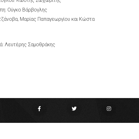
λογλου: Κωστής Σωχωρίτης
η: Ούγκο Βάρβογλης
τζάνοβα, Μαρίας Παπαγεωργίου και Κώστα
ά: Λευτέρης Σαμοθράκης