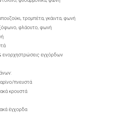
ντολίνο, φυσαρμόνικα, φωνή
μπουζούκι, τρομπέτα, γκάιντα, φωνή
ξόφωνο, φλάουτο, φωνή
νή
στά
 & ενορχηστρώσεις εγχόρδων
άνων:
λαρίνο/πνευστά
ιακά κρουστά
ιακά έγχορδα
: