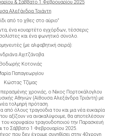
υαρίου & Σάββατο 1 Φεβρουαρίου 2025
υσα Αλεξάνδρα Τριάντη
ξίδι από το χθες στο αύριο”
άντα, ένα κουαρτέτο εγχόρδων, τέσσερις
ολίστες και ένα φωνητικό σύνολο.
μηνευτές (με αλφαβητική σειρά):
νδριάνα Αχιτζάνοβα
Θοδωρής Κοτονιάς
αρία Παπαγεωργίου
Κώστας Τζίμας
ς περασμένης χρονιάς, ο Νίκος Πορτοκάλογλου
σικής Αθηνών (Αίθουσα Αλεξάνδρα Τριάντη) με
 νέα τολμηρή πρόταση.
α από όλους τραγούδια του και μια νέα ευκαιρία
που αξίζουν να ανακαλύψουμε, θα αποτελέσουν
ν του κορυφαίου τραγουδοποιού την Παρασκευή
αι το Σάββατο 1 Φεβρουαρίου 2025.
 ήχος που δεν έχουμε συνηθίσει στην 40χρονη