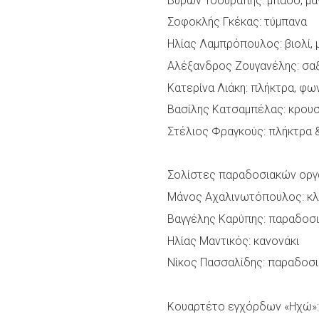
Βύρων Τσουράπης: μπάσο, μα
Σοφοκλής Γκέκας: τύμπανα
Ηλίας Λαμπρόπουλος: βιολί, 
Αλέξανδρος Ζουγανέλης: σα
Κατερίνα Λιάκη: πλήκτρα, φω
Βασίλης Κατσαμπέλας: κρου
Στέλιος Φραγκούς: πλήκτρα
Σολίστες παραδοσιακών οργ
Μάνος Αχαλινωτόπουλος: κ
Βαγγέλης Καρύπης: παραδοσ
Ηλίας Μαντικός: κανονάκι
Νίκος Πασσαλίδης: παραδοσ
Κουαρτέτο εγχόρδων «Ηχώ»