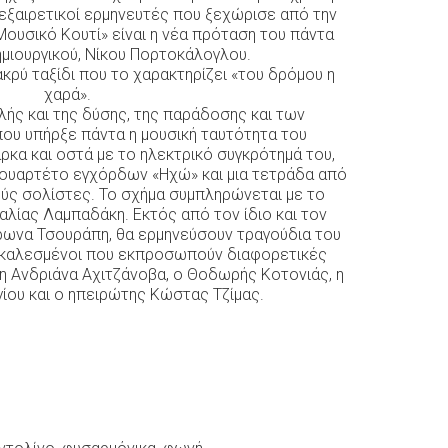
 εξαιρετικοί ερμηνευτές που ξεχώρισε από την
Μουσικό Κουτί» είναι η νέα πρόταση του πάντα
ημιουργικού, Νίκου Πορτοκάλογλου.
κρύ ταξίδι που το χαρακτηρίζει «του δρόμου η
χαρά».
λής και της δύσης, της παράδοσης και των
ου υπήρξε πάντα η μουσική ταυτότητα του
ρκα και οστά με το ηλεκτρικό συγκρότημά του,
 κουαρτέτο εγχόρδων «Ηχώ» και μια τετράδα από
ς σολίστες. Το σχήμα συμπληρώνεται με το
λίας Λαμπαδάκη. Εκτός από τον ίδιο και τον
ρωνα Τσουράπη, θα ερμηνεύσουν τραγούδια του
υ καλεσμένοι που εκπροσωπούν διαφορετικές
: η Ανδριάνα Αχιτζάνοβα, ο Θοδωρής Κοτονιάς, η
ου και ο ηπειρώτης Κώστας Τζίμας.