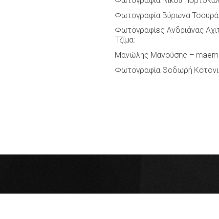
Φωτογραφία Νίκου Πορτοκά
Φωτογραφία Βύρωνα Τσουράπ
Φωτογραφίες Ανδριάνας Αχι
Τζίμα:
Μανώλης Μανούσης – maem
Φωτογραφία Θοδωρή Κοτονι