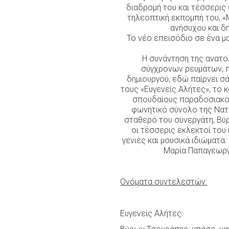
διαδρομή του και τέσσερις
τηλεοπτική εκπομπή του, «
ανήσυχου και δ
Το νέο επεισόδιο σε ένα μα
Η συνάντηση της ανατο
σύγχρονων ρευμάτων, π
δημιουργού, εδώ παίρνει σά
τους «Ευγενείς Αλήτες», το
σπουδαίους παραδοσιακού
φωνητικό σύνολο της Νατα
σταθερό του συνεργάτη, Βύ
οι τέσσερις εκλεκτοί το
γενιές και μουσικά ιδιώματα
Μαρία Παπαγεωργί
Ονόματα συντελεστών:
Ευγενείς Αλήτες: