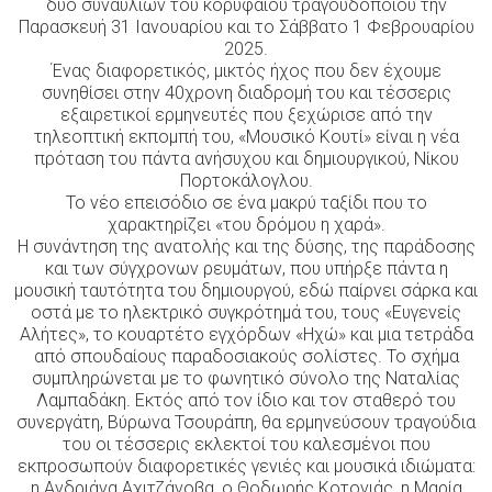
δύο συναυλιών του κορυφαίου τραγουδοποιού την
Παρασκευή 31 Ιανουαρίου και το Σάββατο 1 Φεβρουαρίου
2025.
Ένας διαφορετικός, μικτός ήχος που δεν έχουμε
συνηθίσει στην 40χρονη διαδρομή του και τέσσερις
εξαιρετικοί ερμηνευτές που ξεχώρισε από την
τηλεοπτική εκπομπή του, «Μουσικό Κουτί» είναι η νέα
πρόταση του πάντα ανήσυχου και δημιουργικού, Νίκου
Πορτοκάλογλου.
Το νέο επεισόδιο σε ένα μακρύ ταξίδι που το
χαρακτηρίζει «του δρόμου η χαρά».
Η συνάντηση της ανατολής και της δύσης, της παράδοσης
και των σύγχρονων ρευμάτων, που υπήρξε πάντα η
μουσική ταυτότητα του δημιουργού, εδώ παίρνει σάρκα και
οστά με το ηλεκτρικό συγκρότημά του, τους «Ευγενείς
Αλήτες», το κουαρτέτο εγχόρδων «Ηχώ» και μια τετράδα
από σπουδαίους παραδοσιακούς σολίστες. Το σχήμα
συμπληρώνεται με το φωνητικό σύνολο της Ναταλίας
Λαμπαδάκη. Εκτός από τον ίδιο και τον σταθερό του
συνεργάτη, Βύρωνα Τσουράπη, θα ερμηνεύσουν τραγούδια
του οι τέσσερις εκλεκτοί του καλεσμένοι που
εκπροσωπούν διαφορετικές γενιές και μουσικά ιδιώματα:
η Ανδριάνα Αχιτζάνοβα, ο Θοδωρής Κοτονιάς, η Μαρία