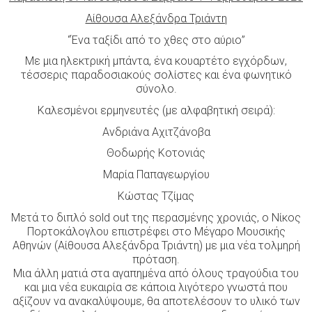
Αίθουσα Αλεξάνδρα Τριάντη
“Ένα ταξίδι από το χθες στο αύριο”
Με μια ηλεκτρική μπάντα, ένα κουαρτέτο εγχόρδων,
τέσσερις παραδοσιακούς σολίστες και ένα φωνητικό
σύνολο.
Καλεσμένοι ερμηνευτές (με αλφαβητική σειρά):
Ανδριάνα Αχιτζάνοβα
Θοδωρής Κοτονιάς
Μαρία Παπαγεωργίου
Κώστας Τζίμας
Μετά το διπλό sold out της περασμένης χρονιάς, ο Νίκος
Πορτοκάλογλου επιστρέφει στο Μέγαρο Μουσικής
Αθηνών (Αίθουσα Αλεξάνδρα Τριάντη) με μια νέα τολμηρή
πρόταση.
Μια άλλη ματιά στα αγαπημένα από όλους τραγούδια του
και μια νέα ευκαιρία σε κάποια λιγότερο γνωστά που
αξίζουν να ανακαλύψουμε, θα αποτελέσουν το υλικό των