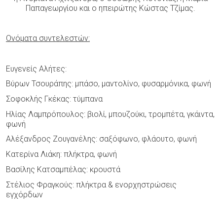
Παπαγεωργίου και ο ηπειρώτης Κώστας Τζίμας.
Ονόματα συντελεστών:
Ευγενείς Αλήτες:
Βύρων Τσουράπης: μπάσο, μαντολίνο, φυσαρμόνικα, φωνή
Σοφοκλής Γκέκας: τύμπανα
Ηλίας Λαμπρόπουλος: βιολί, μπουζούκι, τρομπέτα, γκάιντα,
φωνή
Αλέξανδρος Ζουγανέλης: σαξόφωνο, φλάουτο, φωνή
Κατερίνα Λιάκη: πλήκτρα, φωνή
Βασίλης Κατσαμπέλας: κρουστά
Στέλιος Φραγκούς: πλήκτρα & ενορχηστρώσεις
εγχόρδων