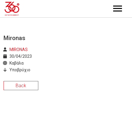
ΑΡΧΙΚΗ
ΠΟΙΟΙ ΕΙΜΑΣΤΕ
Mironas
ΚΑΛΛΙΤΕΧΝΕΣ
MIRONAS
ΕΚΔΗΛΩΣΕΙΣ
30/04/2023
Καβάλα
PROJECTS
Υποβρύχιο
ΤΡΕΧΟΝΤΑ
ΦΩΤΟΓΡΑΦΙΕΣ
Back
ΠΑΛΑΙΟΤΕΡΑ
ΒΙΝΤΕΟ
ΝΕΑ
ΕΠΙΚΟΙΝΩΝΙΑ