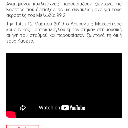
Αγαπημένοι καλλιτέχνες παρουσιάζουν ζωντανά τις
Κασέτες που έφτιαξαν, σε μια συναυλία μόνο για τους
ακροατές του Μελωδία 99.2.
Την Τρίτη 12 Μαρτίου 2019 ο Λαυρέντης Μαχαιρίτσας
και ο Νίκος Πορτοκάλογλου εμφανίστηκαν στη μουσική
σκηνή του σταθμού και παρουσίασαν ζωντανά τη δική
τους Κασέτα.