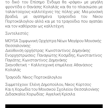
το δικό του Επίσημο Ένδυμα θα «ράψει» με μεγάλη
φροντίδα ο Θανάσης Κολαλάς και θα το πλαισιώσει με
ταλαντούχους καλλιτέχνες της πόλης μας. Μια μουσική
βραδιά, με αγαπημένα τραγούδια του Νίκου
Πορτοκάλογλου αλλά και με τα τραγούδια που αγαπάει
και τον καθόρισαν ως καλλιτέχνη.
Συντελεστές:
ΜOYSA Συμφωνική Ορχήστρα Νέων Μεγάρου Μουσικής
Θεσσαλονίκης
Διεύθυνση ορχήστρας: Κωνσταντίνος Δημηνάκης
Ενορχηστρώσεις: Παναγιώτης Κοσμίδης, Κωνσταντίνος
Παγιάτης, Κωνσταντίνος Δημηνάκης
Σκηνοθετική – Καλλιτεχνική επιμέλεια: Αθανάσιος
Κολαλάς
Τραγούδι: Νίκος Πορτοκάλογλου
Συμμετέχουν: Ελένη Δημοπούλου, Νίκος Κύρτσος
Και η Χορωδία του Μουσικού Σχολείου Θεσσαλονίκης
Διδασκαλία Χορωδίας: Αγγελική Κρίσιλα